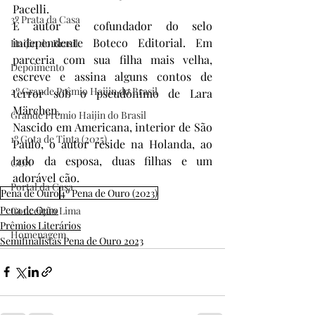
Pacelli.
3º Prata da Casa
É autor e cofundador do selo 
independente Boteco Editorial. Em 
Haijin do Brasil
parceria com sua filha mais velha, 
Depoimento
escreve e assina alguns contos de 
2º Grande Prêmio Haijin do Brasil
terror sob o pseudônimo de Lara 
Märchen.
Grande Prêmio Haijin do Brasil
Nascido em Americana, interior de São 
1º Gota de Tinta (2025)
Paulo, o autor reside na Holanda, ao 
lado da esposa, duas filhas e um 
CON
adorável cão.
Portal da Casa
Pena de Ouro
4º Pena de Ouro (2023)
Pena de Ouro
Conceição Lima
Prêmios Literários
Homenagem
Semifinalistas Pena de Ouro 2023