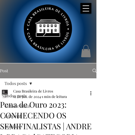
Post
Todos posts
Casa Brasileira de Livros
Todos posts
12 de jan. de 2024
1 min de leitura
Pena de Ouro 2023:
Gota de Tinta
CONHECENDO OS
Editorial
SEMIFINALISTAS | ANDRE
Notícias