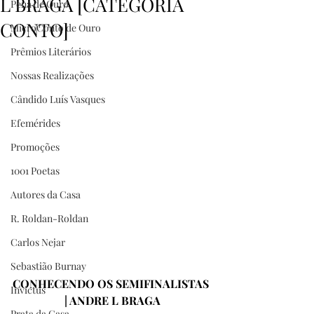
L BRAGA [CATEGORIA
Pena de Ouro
CONTO]
MicroConto de Ouro
Prêmios Literários
Nossas Realizações
Cândido Luís Vasques
Efemérides
Promoções
1001 Poetas
Autores da Casa
R. Roldan-Roldan
Carlos Nejar
Sebastião Burnay
CONHECENDO OS SEMIFINALISTAS 
Invictus
| ANDRE L BRAGA
Prata da Casa