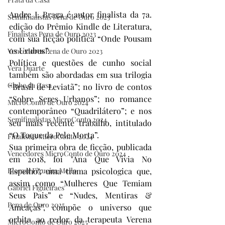
Andre L Braga é autor finalista da 7a. 
Semifinalistas Pena de Ouro 2023
edição do Prêmio Kindle de Literatura, 
Finalistas Pena de Ouro 2023
com sua ficção política “Onde Pousam 
os Urubus”.
Vencedores Pena de Ouro 2023
Política e questões de cunho social 
Vera Duarte
também são abordadas em sua trilogia 
Clube da Casa
“Brasil de Leviatã”; no livro de contos 
“Sobre Seres Urbanos”; no romance 
MicroConto de Ouro 2024
contemporâneo “Quadrilátero”; e nos 
Semifinalistas MicroConto 2024
seu mais recente trabalho, intitulado 
“O Toque da Pele Morta”.
Finalistas MicroConto 2024
Sua primeira obra de ficção, publicada 
Vencedores MicroConto de Ouro 2024
em 2018, foi "Ana Que Vivia No 
Elomar Figueira Mello
Espelho", uma trama psicologica que, 
assim como “Mulheres Que Temiam 
Gabriel Figueiraes
Seus Pais” e “Nudes, Mentiras & 
Pena de Ouro 2025
Ameaças”, compõe o universo que 
orbita ao redor da terapeuta Verena 
MicroConto de Ouro 2025